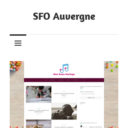
Skip
to
SFO Auvergne
content
L'annuaires
des
membres